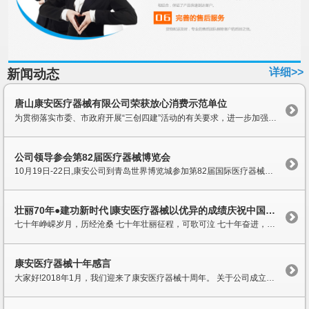
详细>>
新闻动态
唐山康安医疗器械有限公司荣获放心消费示范单位
为贯彻落实市委、市政府开展“三创四建”活动的有关要求，进一步加强消费环境建设，推进文明城市创建工作，为广大消费者营造文明、安全、放心的消费环境，按照河北省市场监督管理局关于开展放心消费创建活动的总体部署，唐山市市场监督管理局、唐山市精神文明建设委员会办公室、唐山市消费者...
公司领导参会第82届医疗器械博览会
10月19日-22日,康安公司到青岛世界博览城参加第82届国际医疗器械博览会,会上,邢经理对各个展厅各个参展商的产品进行了详细的参观,针对客户的需求,对相应的产品进行了考察,尤其对新产品的发布会进行了认真的观看和详细了解,还会见了相关厂家的重要领导,通过参加会展,对康安医疗器械的进一步市...
壮丽70年●建功新时代∣康安医疗器械以优异的成绩庆祝中国70华诞
七十年峥嵘岁月，历经沧桑 七十年壮丽征程，可歌可泣 七十年奋进，我们谱写一首恢弘史诗 七十年追梦，我们创造一个伟大奇迹 在祖国生日来临之际，康安医疗器械也迎来十二周年。 十二年来，康安不断奋进，取得了长足进展，我代表康安对多年来一直关心、支持康安发展的新老客户表示 衷心的感谢...
康安医疗器械十年感言
大家好!2018年1月，我们迎来了康安医疗器械十周年。 关于公司成立10周年感言。在这里，我谨代表唐山康安医疗器械有限公司，向多年来一直关心、支持康安的新老客户表示衷心的感谢!向十年来为康安医疗器械的发展做出卓越贡献的全体员工致以诚挚的问候和崇高的敬意! 十年前，2008年1月康安医疗...