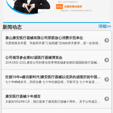
详细>>
新闻动态
唐山康安医疗器械有限公司荣获放心消费示范单位
为贯彻落实市委、市政府开展“三创四建”活动的有关要求，进一步加强消费环境建设，推进文明城市创建工作，为广大消费者营造文明、安全、放心的消费环境，按照河北省市场监督管理局关于开展放心消费创建活动的总体部署，唐山市市场监督管理局、唐山市精神文明建设委员会办公室、唐山市消费者...
公司领导参会第82届医疗器械博览会
10月19日-22日,康安公司到青岛世界博览城参加第82届国际医疗器械博览会,会上,邢经理对各个展厅各个参展商的产品进行了详细的参观,针对客户的需求,对相应的产品进行了考察,尤其对新产品的发布会进行了认真的观看和详细了解,还会见了相关厂家的重要领导,通过参加会展,对康安医疗器械的进一步市...
壮丽70年●建功新时代∣康安医疗器械以优异的成绩庆祝中国70华诞
七十年峥嵘岁月，历经沧桑 七十年壮丽征程，可歌可泣 七十年奋进，我们谱写一首恢弘史诗 七十年追梦，我们创造一个伟大奇迹 在祖国生日来临之际，康安医疗器械也迎来十二周年。 十二年来，康安不断奋进，取得了长足进展，我代表康安对多年来一直关心、支持康安发展的新老客户表示 衷心的感谢...
康安医疗器械十年感言
大家好!2018年1月，我们迎来了康安医疗器械十周年。 关于公司成立10周年感言。在这里，我谨代表唐山康安医疗器械有限公司，向多年来一直关心、支持康安的新老客户表示衷心的感谢!向十年来为康安医疗器械的发展做出卓越贡献的全体员工致以诚挚的问候和崇高的敬意! 十年前，2008年1月康安医疗...